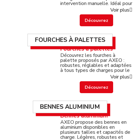
intervention manuelle. Idéal pour
les environnements industriels
Voir plus
exigeants.
Découvrez
FOURCHES À PALETTES
Fourches à palettes
Découvrez les fourches à
palette proposés par AXEO :
Qui sommes-nous ?
robustes, réglables et adaptées
à tous types de charges pour le
levage et la manutention sur
Voir plus
chantier ou en entrepôt.
Nos matériels
Découvrez
Nos accessoires
BENNES ALUMINIUM
Bennes aluminium
Nos occasions
AXEO propose des bennes en
aluminium disponibles en
plusieurs tailles et capacités de
charge. Légères, robustes et