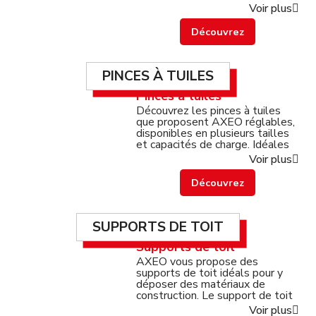
Contactez-nous
faciles à vider, idéales pour vos
Voir plus
chantiers et travaux intensifs.
Découvrez
PINCES À TUILES
Pinces à tuiles
Découvrez les pinces à tuiles
que proposent AXEO réglables,
disponibles en plusieurs tailles
et capacités de charge. Idéales
pour la manutention sécurisée
Voir plus
de tuiles sur chantier. Simples,
robustes et efficaces.
Découvrez
SUPPORTS DE TOIT
Supports de toit
AXEO vous propose des
supports de toit idéals pour y
déposer des matériaux de
construction. Le support de toit
s'adapte parfaitement à la
Voir plus