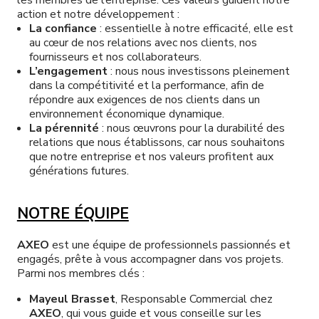
les membres de l’entreprise. Ces valeurs guident notre
action et notre développement :
La confiance
: essentielle à notre efficacité, elle est
Nos occasions
au cœur de nos relations avec nos clients, nos
fournisseurs et nos collaborateurs.
L’engagement
: nous nous investissons pleinement
Contactez-nous
dans la compétitivité et la performance, afin de
répondre aux exigences de nos clients dans un
environnement économique dynamique.
La pérennité
: nous œuvrons pour la durabilité des
relations que nous établissons, car nous souhaitons
que notre entreprise et nos valeurs profitent aux
générations futures.
NOTRE ÉQUIPE
AXEO
est une équipe de professionnels passionnés et
engagés, prête à vous accompagner dans vos projets.
Parmi nos membres clés :
Mayeul Brasset
, Responsable Commercial chez
AXEO
, qui vous guide et vous conseille sur les