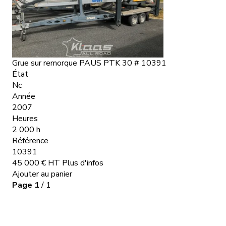
Grue sur remorque
PAUS
PTK 30
#
10391
État
Nc
Qui sommes-nous ?
Année
2007
Heures
Nos matériels
2 000 h
Référence
Nos accessoires
10391
45 000
€
HT
Plus d'infos
Ajouter au panier
Nos occasions
Page
1
/ 1
Contactez-nous