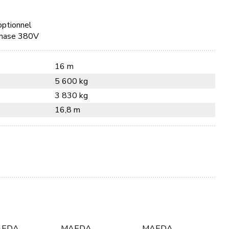
optionnel
-phase 380V
16 m
5 600 kg
3 830 kg
16,8 m
AEDA
MAEDA
MAEDA