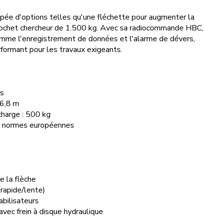
e d'options telles qu'une fléchette pour augmenter la
 crochet chercheur de 1.500 kg. Avec sa radiocommande HBC,
omme l'enregistrement de données et l'alarme de dévers,
rformant pour les travaux exigeants.
es
16,8 m
harge : 500 kg
x normes européennes
e la flèche
(rapide/lente)
bilisateurs
avec frein à disque hydraulique