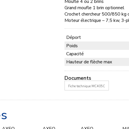
Moufle 4 ou 2 brins
Grand moufle 1 brin optionnel
Crochet chercheur 500/850 kg 
Moteur électrique – 7,5 kw, 3
Déport
Poids
Capacité
Hauteur de flèche max
Documents
Fiche technique MC405C
es
AXEO
AXEO
AXEO
M