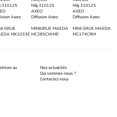
j 310125
Màj 310125
Màj 310125
EO
AXEO
AXEO
fusion Axeo
Diffusion Axeo
Diffusion Axeo
NI GRUE
MINIGRUE MAEDA
MINI GRUE MAEDA
EDA MK1033E
MC285CWME
MC174CRM
trices au
Nos actualités
Qui sommes-nous ?
Contactez-nous