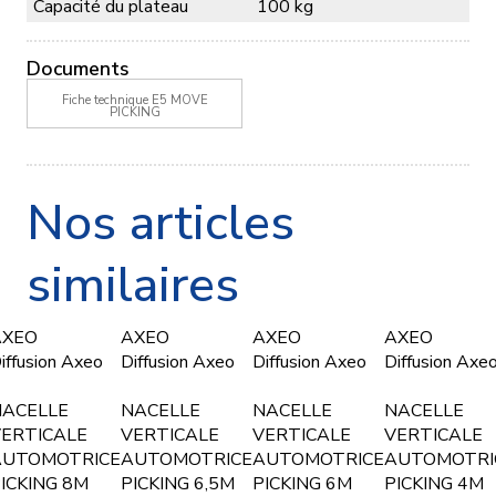
Capacité du plateau
100 kg
Documents
Fiche technique E5 MOVE
PICKING
Nos articles
similaires
AXEO
AXEO
AXEO
AXEO
iffusion Axeo
Diffusion Axeo
Diffusion Axeo
Diffusion Axe
NACELLE
NACELLE
NACELLE
NACELLE
ERTICALE
VERTICALE
VERTICALE
VERTICALE
AUTOMOTRICE
AUTOMOTRICE
AUTOMOTRICE
AUTOMOTRI
ICKING 8M
PICKING 6,5M
PICKING 6M
PICKING 4M